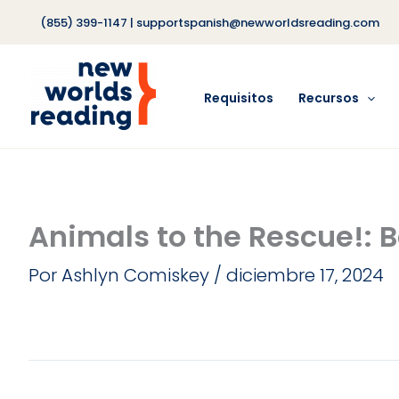
Ir
(855) 399-1147
|
supportspanish@newworldsreading.com
al
contenido
Requisitos
Recursos
Animals to the Rescue!: B
Por
Ashlyn Comiskey
/
diciembre 17, 2024