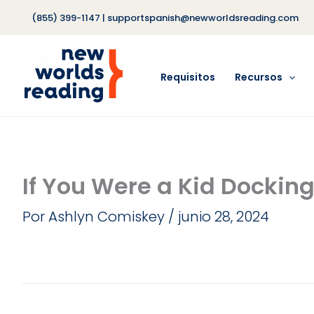
Ir
(855) 399-1147
|
supportspanish@newworldsreading.com
al
contenido
Requisitos
Recursos
If You Were a Kid Docking
Por
Ashlyn Comiskey
/
junio 28, 2024