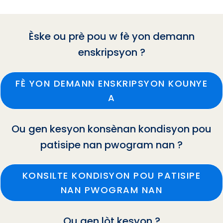
Èske ou prè pou w fè yon demann
enskripsyon ?
FÈ YON DEMANN ENSKRIPSYON KOUNYE
A
Ou gen kesyon konsènan kondisyon pou
patisipe nan pwogram nan ?
KONSILTE KONDISYON POU PATISIPE
NAN PWOGRAM NAN
Ou gen lòt kesyon ?