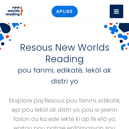
Skip
APLIKE
to
content
Resous New Worlds
Reading
pou fanmi, edikatè, lekòl ak
distri yo
Eksplore paj Resous pou fanmi, edikatè,
epi pou lekòl ak distri yo, pou w jwenn
fason ou ka ede lektè ki ap fè efò yo,
epitou pou pataje enfòmasyon sou