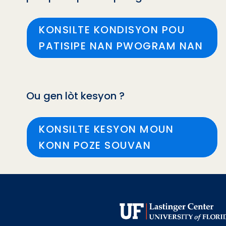
KONSILTE KONDISYON POU
PATISIPE NAN PWOGRAM NAN
Ou gen lòt kesyon ?
KONSILTE KESYON MOUN
KONN POZE SOUVAN