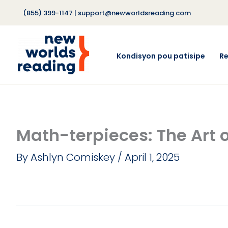
Skip
(855) 399-1147
|
support@newworldsreading.com
to
content
Kondisyon pou patisipe
R
Math-terpieces: The Art 
By
Ashlyn Comiskey
/
April 1, 2025