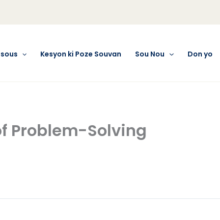
esous
Kesyon ki Poze Souvan
Sou Nou
Don yo
of Problem-Solving