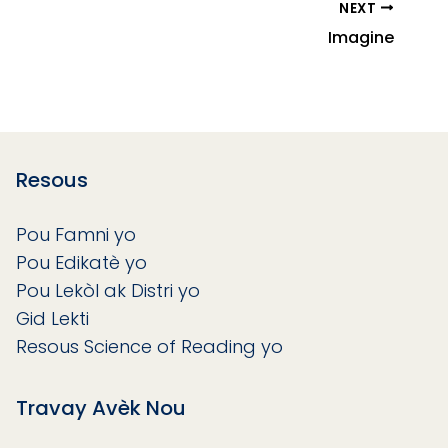
NEXT
Imagine
Resous
Pou Famni yo
Pou Edikatè yo
Pou Lekòl ak Distri yo
Gid Lekti
Resous Science of Reading yo
Travay Avèk Nou