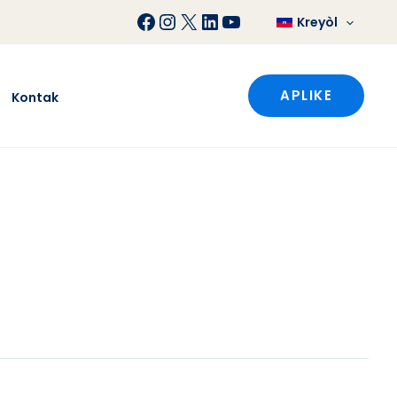
Facebook
Instagram
X
LinkedIn
YouTube
Kreyòl
APLIKE
Kontak