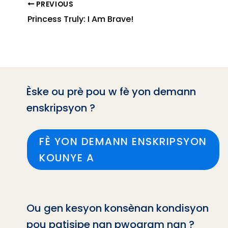
PREVIOUS
Princess Truly: I Am Brave!
Èske ou prè pou w fè yon demann
enskripsyon ?
FÈ YON DEMANN ENSKRIPSYON
KOUNYE A
Ou gen kesyon konsènan kondisyon
pou patisipe nan pwogram nan ?