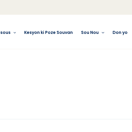
esous
Kesyon ki Poze Souvan
Sou Nou
Don yo