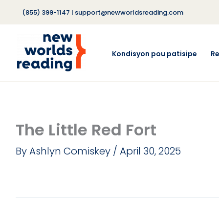
Skip
(855) 399-1147
|
support@newworldsreading.com
to
content
Kondisyon pou patisipe
R
The Little Red Fort
By
Ashlyn Comiskey
/
April 30, 2025