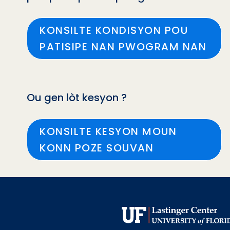
KONSILTE KONDISYON POU
PATISIPE NAN PWOGRAM NAN
Ou gen lòt kesyon ?
KONSILTE KESYON MOUN
KONN POZE SOUVAN