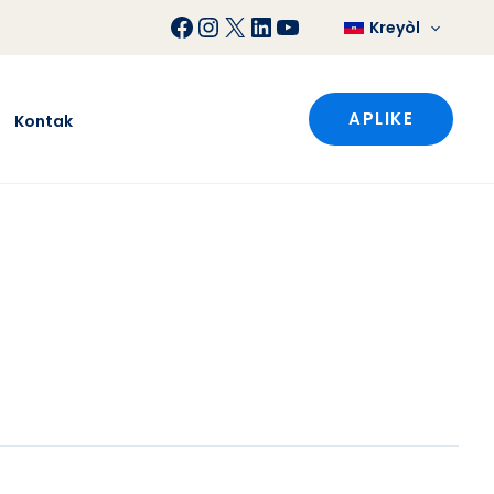
Facebook
Instagram
X
LinkedIn
YouTube
Kreyòl
APLIKE
Kontak