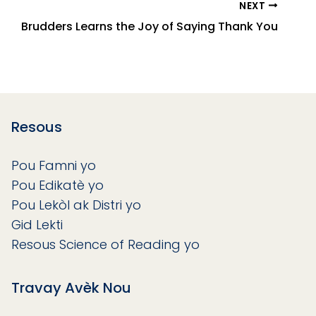
NEXT
Brudders Learns the Joy of Saying Thank You
Resous
Pou Famni yo
Pou Edikatè yo
Pou Lekòl ak Distri yo
Gid Lekti
Resous Science of Reading yo
Travay Avèk Nou