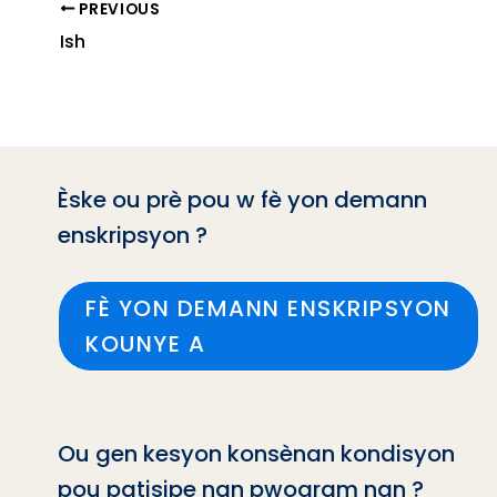
PREVIOUS
Ish
Èske ou prè pou w fè yon demann
enskripsyon ?
FÈ YON DEMANN ENSKRIPSYON
KOUNYE A
Ou gen kesyon konsènan kondisyon
pou patisipe nan pwogram nan ?